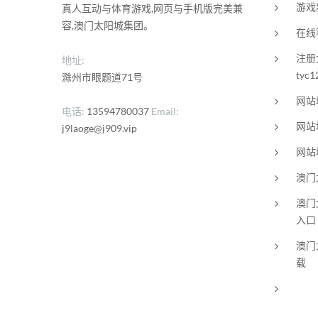
游戏
真人互动与体育游戏,网页与手机版完美兼
容,澳门太阳城集团。
在线
注册
地址:
tyc1
滁州市眼题道71号
网站
电话
13594780037
Email
网站
j9laoge@j909.vip
网站
澳门
澳门
入口
澳门
载