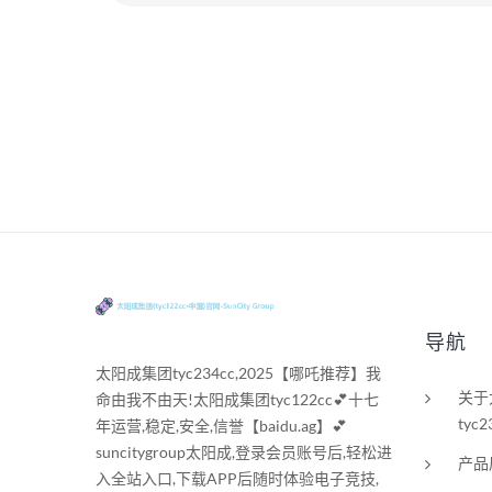
导航
太阳成集团tyc234cc,2025【哪吒推荐】我
关于
命由我不由天!太阳成集团tyc122cc💕十七
tyc2
年运营,稳定,安全,信誉【baidu.ag】💕
suncitygroup太阳成,登录会员账号后,轻松进
产品
入全站入口,下载APP后随时体验电子竞技,