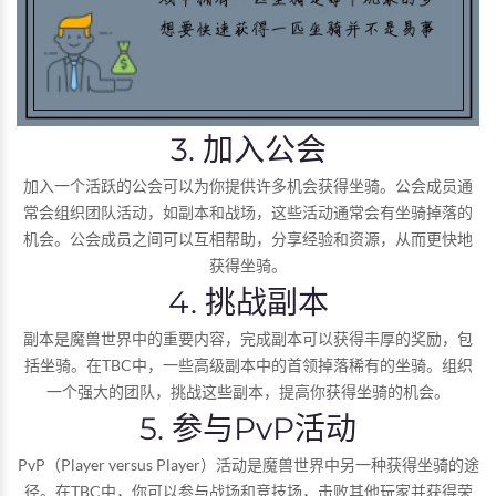
3. 加入公会
加入一个活跃的公会可以为你提供许多机会获得坐骑。公会成员通
常会组织团队活动，如副本和战场，这些活动通常会有坐骑掉落的
机会。公会成员之间可以互相帮助，分享经验和资源，从而更快地
获得坐骑。
4. 挑战副本
副本是魔兽世界中的重要内容，完成副本可以获得丰厚的奖励，包
括坐骑。在TBC中，一些高级副本中的首领掉落稀有的坐骑。组织
一个强大的团队，挑战这些副本，提高你获得坐骑的机会。
5. 参与PvP活动
PvP（Player versus Player）活动是魔兽世界中另一种获得坐骑的途
径。在TBC中，你可以参与战场和竞技场，击败其他玩家并获得荣