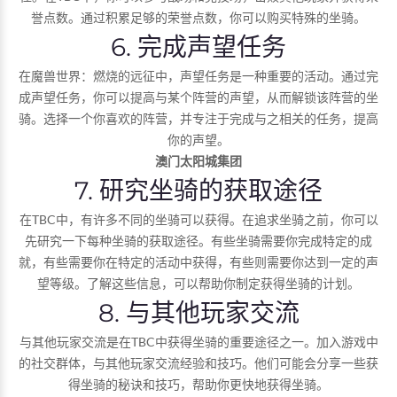
誉点数。通过积累足够的荣誉点数，你可以购买特殊的坐骑。
6. 完成声望任务
在魔兽世界：燃烧的远征中，声望任务是一种重要的活动。通过完
成声望任务，你可以提高与某个阵营的声望，从而解锁该阵营的坐
骑。选择一个你喜欢的阵营，并专注于完成与之相关的任务，提高
你的声望。
澳门太阳城集团
7. 研究坐骑的获取途径
在TBC中，有许多不同的坐骑可以获得。在追求坐骑之前，你可以
先研究一下每种坐骑的获取途径。有些坐骑需要你完成特定的成
就，有些需要你在特定的活动中获得，有些则需要你达到一定的声
望等级。了解这些信息，可以帮助你制定获得坐骑的计划。
8. 与其他玩家交流
与其他玩家交流是在TBC中获得坐骑的重要途径之一。加入游戏中
的社交群体，与其他玩家交流经验和技巧。他们可能会分享一些获
得坐骑的秘诀和技巧，帮助你更快地获得坐骑。