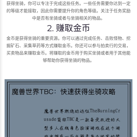
获得坐骑，你可以专注于完成这些任务。一些任务需要你达到一定
的等级才能接取，因此你需要提升你的角色等级。关注于任务奖励
中是否有坐骑或者与坐骑相关的物品。
2. 赚取金币
金币是获得坐骑的重要资源。你可以通过完成任务、击败怪物、挖
掘矿石、采集草药等方式赚取金币。你还可以参与拍卖行的交易，
买卖物品来赚取金币。将赚取的金币用于购买坐骑或者用于其他能
够帮助你获得坐骑的物品。