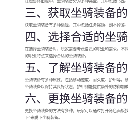
在魔兽怀旧服中，坐骑装备分为多种类型，其中包括马匹
三、获取坐骑装备的
获取坐骑装备有多种途径，其中包括任务奖励、副本掉落
四、选择合适的坐骑
在选择坐骑装备时，玩家需要考虑自己的职业和需求。不
的职业特点来选择合适的坐骑装备。
五、了解坐骑装备的
坐骑装备有多种属性，包括移动速度、耐久度、护甲等。
坐骑装备以保持其良好状态。护甲则能提供额外的防御加
六、更换坐骑装备的
更换坐骑装备的方法有多种，玩家可以通过打开角色面板
下”来脱下坐骑装备。