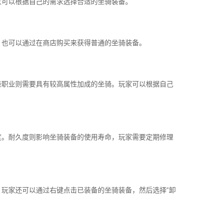
家可以根据自己的需求选择合适的坐骑装备。
，也可以通过在商店购买来获得普通的坐骑装备。
些职业则需要具有较高属性加成的坐骑。玩家可以根据自己
度。耐久度则影响坐骑装备的使用寿命，玩家需要定期修理
玩家还可以通过右键点击已装备的坐骑装备，然后选择“卸