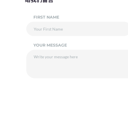
给我们留言
FIRST NAME
YOUR MESSAGE