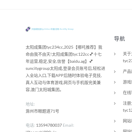
导航
太阳成集团tyc234cc,2025【哪吒推荐】我
关于
命由我不由天!太阳成集团tyc122cc💕十七
tyc2
年运营,稳定,安全,信誉【baidu.ag】💕
suncitygroup太阳成,登录会员账号后,轻松进
产品
入全站入口,下载APP后随时体验电子竞技,
游戏
真人互动与体育游戏,网页与手机版完美兼
容,澳门太阳城集团。
在线
注册
地址:
tyc1
滁州市眼题道71号
网站
电话
13594780037
Email
网站