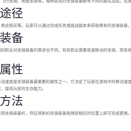
、飞行坐骑、地面坐骑等。每种类型的坐骑装备都有不同的属性加成，玩
途径
、商店购买等。玩家可以通过完成任务或挑战副本来获取稀有的坐骑装备
装备
同的职业对坐骑装备的需求也不同，有些职业需要高速移动的坐骑，而有
属性
移动速度是坐骑装备最重要的属性之一，它决定了玩家在游戏中的移动速
成，提高玩家的生存能力。
方法
找到坐骑装备栏，然后将新的坐骑装备拖拽到相应的位置上即可完成更换。