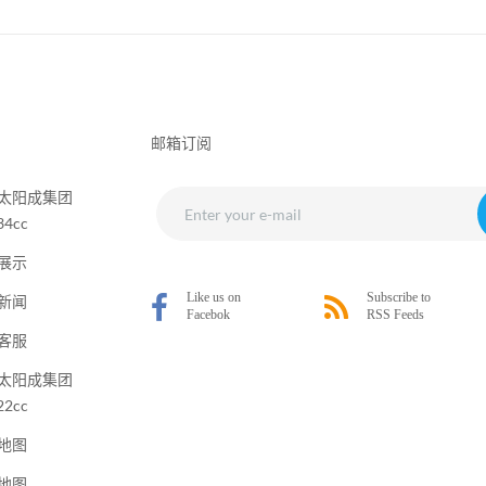
邮箱订阅
太阳成集团
34cc
展示
新闻
客服
太阳成集团
22cc
地图
地图