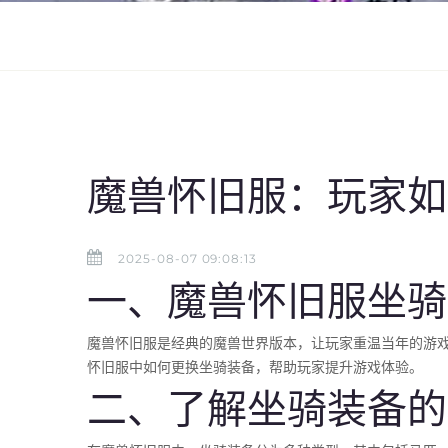
魔兽怀旧服：玩家如
2025-08-07 09:08:13
一、魔兽怀旧服坐骑
魔兽怀旧服是经典的魔兽世界版本，让玩家重温当年的游
怀旧服中如何更换坐骑装备，帮助玩家提升游戏体验。
二、了解坐骑装备的