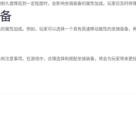
的耐久度降低到一定程度时，会影响坐骑装备的属性加成。玩家应及时修
备
己的属性加成。例如，玩家可以选择一个具有高速移动属性的坐骑装备，
法和注意事项。在游戏中，合理选择和搭配坐骑装备，将会为玩家带来更