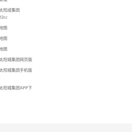
太阳成集团
22cc
地图
地图
地图
太阳城集团网页版
太阳城集团手机版
太阳城集团APP下