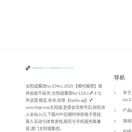
导航
太阳成集团tyc234cc,2025【哪吒推荐】我
关于
命由我不由天!太阳成集团tyc122cc💕十七
tyc2
年运营,稳定,安全,信誉【baidu.ag】💕
suncitygroup太阳成,登录会员账号后,轻松进
产品
入全站入口,下载APP后随时体验电子竞技,
游戏
真人互动与体育游戏,网页与手机版完美兼
容,澳门太阳城集团。
在线