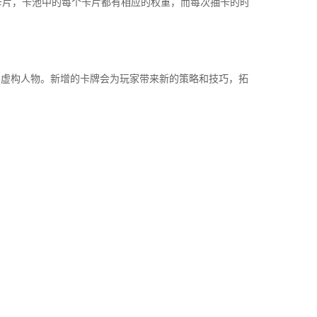
卡片，卡池中的每个卡片都有相应的权重，而每次抽卡的时
的虚构人物。新增的卡牌会为玩家带来新的策略和技巧，拓