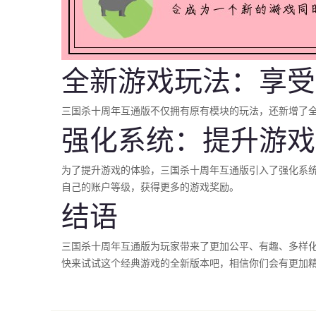
全新游戏玩法：享受
三国杀十周年互通版不仅拥有原有模块的玩法，还新增了全
强化系统：提升游戏
为了提升游戏的体验，三国杀十周年互通版引入了强化系
自己的账户等级，获得更多的游戏奖励。
结语
三国杀十周年互通版为玩家带来了更加公平、有趣、多样
快来试试这个经典游戏的全新版本吧，相信你们会有更加