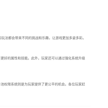
和玩法都会带来不同的挑战和乐趣，让游戏更加多姿多彩。
有更好的属性和技能。此外，玩家还可以通过强化系统升级
卡池权限系统则是为玩家提供了更公平的机会。各位玩家赶