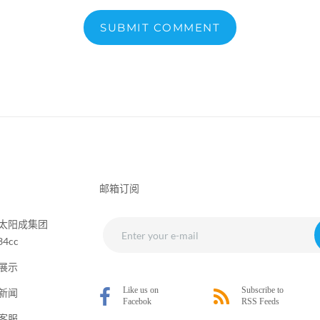
SUBMIT COMMENT
邮箱订阅
太阳成集团
34cc
展示
新闻
客服