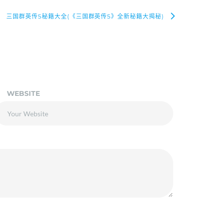
三国群英传5秘籍大全(《三国群英传5》全新秘籍大揭秘)
WEBSITE