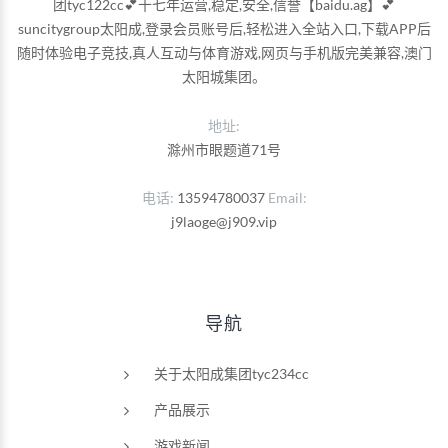
团tyc122cc💕十七年运营,稳定,安全,信誉【baidu.ag】💕
suncitygroup太阳成,登录会员账号后,轻松进入全站入口,下载APP后
随时体验电子竞技,真人互动与体育游戏,网页与手机版完美兼容,澳门
太阳城集团。
地址:
滁州市眼题道71号
电话
13594780037
Email
j9laoge@j909.vip
导航
关于太阳成集团tyc234cc
产品展示
游戏新闻