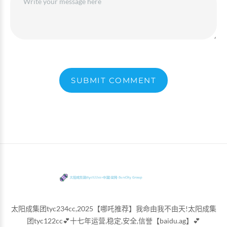
SUBMIT COMMENT
太阳成集团tyc234cc,2025【哪吒推荐】我命由我不由天!太阳成集
团tyc122cc💕十七年运营,稳定,安全,信誉【baidu.ag】💕