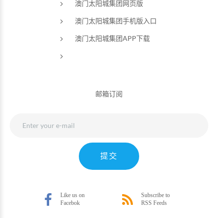
澳门太阳城集团网页版
澳门太阳城集团手机版入口
澳门太阳城集团APP下载
邮箱订阅
提交