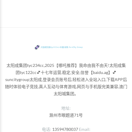
太阳成集团tyc234cc,2025【哪吒推荐】我命由我不由天!太阳成集
团tyc122cc💕十七年运营,稳定,安全,信誉【baidu.ag】💕
suncitygroup太阳成,登录会员账号后,轻松进入全站入口,下载APP后
随时体验电子竞技,真人互动与体育游戏,网页与手机版完美兼容,澳门
太阳城集团。
地址:
滁州市眼题道71号
电话
13594780037
Email