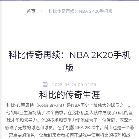
首页
科比传奇再续：NBA 2K20手机版
科比传奇再续：NBA 2K20手机
版
2025-06-24 09:04:29
科比的传奇生涯
科比·布莱恩特（Kobe Bryant）是NBA历史上最伟大的球员之一。
他的职业生涯持续了20个赛季，在洛杉矶湖人队中展现了非凡的篮
球才华和领导力。他的技术和竞争力使他成为了一位传奇，深深地
影响了无数的球迷和球员。在手机版NBA 2K20中，科比也是一个非
常重要的角色，让我们来看看如何在游戏中使用科比的技巧和战