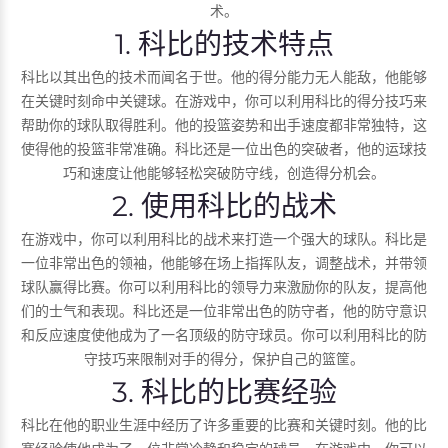
术。
1. 科比的技术特点
科比以其出色的技术而闻名于世。他的得分能力无人能敌，他能够
在关键时刻命中关键球。在游戏中，你可以利用科比的得分技巧来
帮助你的球队取得胜利。他的投篮姿势和出手速度都非常独特，这
使得他的投篮非常准确。科比还是一位出色的突破者，他的运球技
巧和速度让他能够轻松突破防守线，创造得分机会。
2. 使用科比的战术
在游戏中，你可以利用科比的战术来打造一个强大的球队。科比是
一位非常出色的领袖，他能够在场上指挥队友，调整战术，并带领
球队赢得比赛。你可以利用科比的领导力来激励你的队友，提高他
们的士气和表现。科比还是一位非常出色的防守者，他的防守意识
和反应速度使他成为了一名顶级的防守球员。你可以利用科比的防
守技巧来限制对手的得分，保护自己的篮筐。
3. 科比的比赛经验
科比在他的职业生涯中经历了许多重要的比赛和关键时刻。他的比