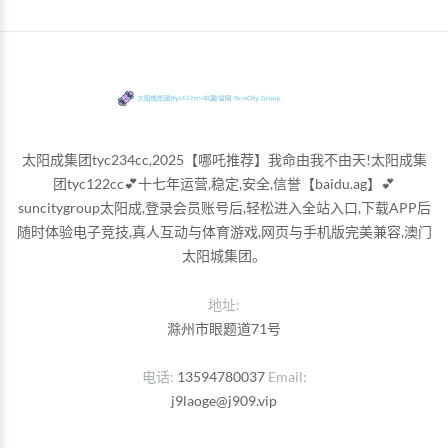
太阳成集团tyc234cc,2025【哪吒推荐】我命由我不由天!太阳成集
团tyc122cc💕十七年运营,稳定,安全,信誉【baidu.ag】💕
suncitygroup太阳成,登录会员账号后,轻松进入全站入口,下载APP后
随时体验电子竞技,真人互动与体育游戏,网页与手机版完美兼容,澳门
太阳城集团。
地址:
滁州市眼题道71号
电话
13594780037
Email
j9laoge@j909.vip