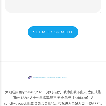
SUBMIT COMMENT
太阳成集团tyc234cc,2025【哪吒推荐】我命由我不由天!太阳成集
团tyc122cc💕十七年运营,稳定,安全,信誉【baidu.ag】💕
suncitygroup太阳成,登录会员账号后,轻松进入全站入口,下载APP后