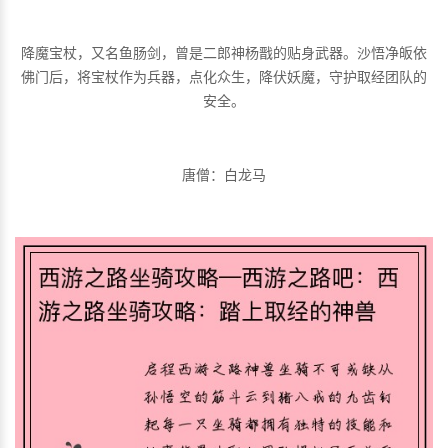
降魔宝杖，又名鱼肠剑，曾是二郎神杨戬的贴身武器。沙悟净皈依
佛门后，将宝杖作为兵器，点化众生，降伏妖魔，守护取经团队的
安全。
唐僧：白龙马