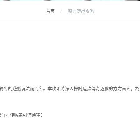
首页
魔力傳說攻略
和獨特的遊戲玩法而聞名。本攻略將深入探討這款傳奇遊戲的方方面面，
戲有四種職業可供選擇：