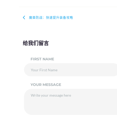
魔兽防战：快速提升装备攻略
给我们留言
FIRST NAME
YOUR MESSAGE