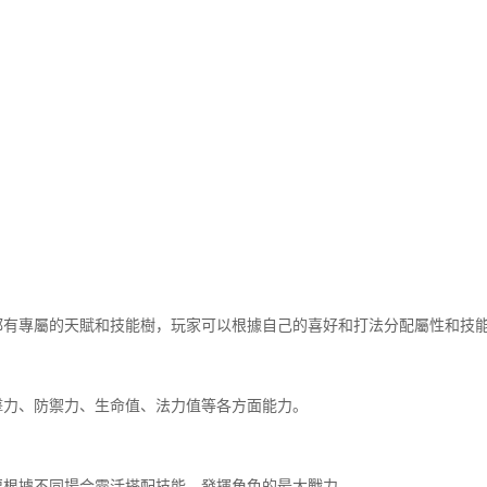
。
都有專屬的天賦和技能樹，玩家可以根據自己的喜好和打法分配屬性和技
擊力、防禦力、生命值、法力值等各方面能力。
要根據不同場合靈活搭配技能，發揮角色的最大戰力。