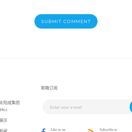
SUBMIT COMMENT
邮箱订阅
太阳成集团
34cc
展示
新闻