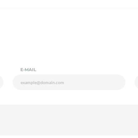
E-MAIL