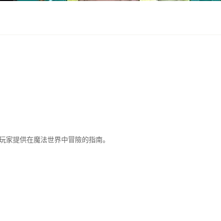
為玩家提供在魔法世界中冒險的指南。