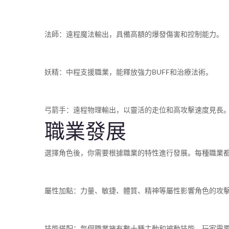
法師：遠程魔法輸出，具備高額的爆發傷害和控制能力。
妖精：中程支援職業，能釋放強力BUFF和治療法術。
弓箭手：遠程物理輸出，以靈活的走位和高攻擊速度見長
職業發展
選擇角色後，你需要根據職業的特性進行發展。每種職業
屬性加點：力量、敏捷、體質、精神等屬性影響角色的攻
技能搭配：每個職業擁有數十種主動和被動技能，玩家需