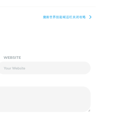
魔兽世界技能喊话栏关闭攻略
WEBSITE