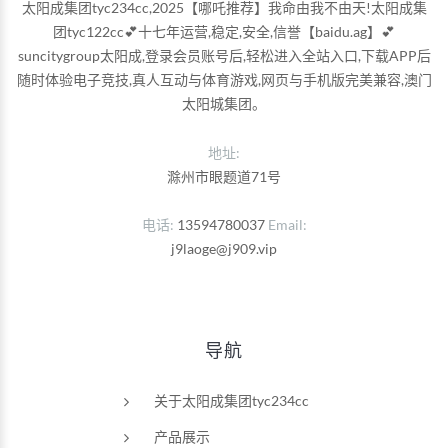
太阳成集团tyc234cc,2025【哪吒推荐】我命由我不由天!太阳成集
团tyc122cc💕十七年运营,稳定,安全,信誉【baidu.ag】💕
suncitygroup太阳成,登录会员账号后,轻松进入全站入口,下载APP后
随时体验电子竞技,真人互动与体育游戏,网页与手机版完美兼容,澳门
太阳城集团。
地址:
滁州市眼题道71号
电话
13594780037
Email
j9laoge@j909.vip
导航
关于太阳成集团tyc234cc
产品展示