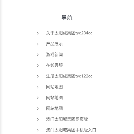
导航
关于太阳成集团tyc234cc
产品展示
游戏新闻
在线客服
注册太阳成集团tyc122cc
网站地图
网站地图
网站地图
澳门太阳城集团网页版
澳门太阳城集团手机版入口