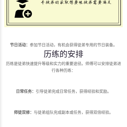
节日活动：
参加节日活动，有机会获得徒弟专用的节日装备。
历练的安排
历练是徒弟快速提升等级和实力的重要途径。师傅可以安排徒弟进
行各种历练：
日常任务：
引导徒弟完成日常任务，获得经验和奖励。
师徒双修：
与徒弟组队完成副本或任务，获得双倍经验。