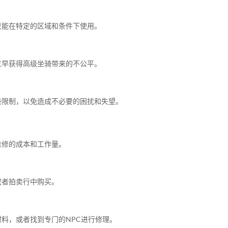
只能在特定的区域和条件下使用。
过早获得高级坐骑带来的不公平。
些限制，以免造成不必要的困扰和失望。
维修的成本和工作量。
或者拍卖行中购买。
料，或者找到专门的NPC进行修理。