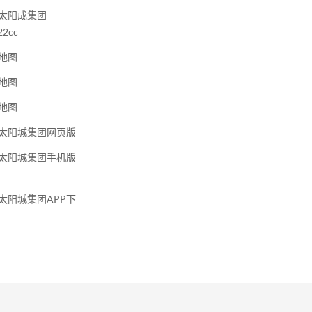
太阳成集团
22cc
地图
地图
地图
太阳城集团网页版
太阳城集团手机版
太阳城集团APP下