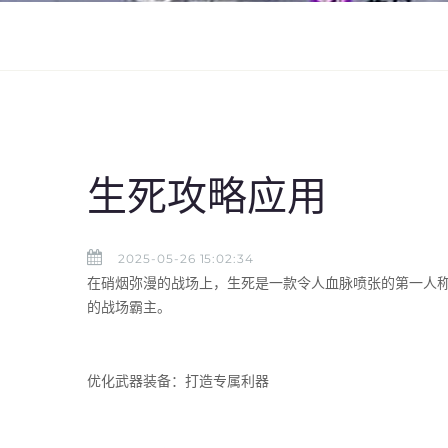
生死攻略应用
2025-05-26 15:02:34
在硝烟弥漫的战场上，生死是一款令人血脉喷张的第一人
的战场霸主。
优化武器装备：打造专属利器