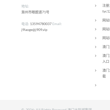
注册
地址:
tyc1
滁州市眼题道71号
网站
电话
13594780037
Email
网站
j9laoge@j909.vip
网站
澳门
澳门
入口
澳门
载
©
2026
- All Rights Reserved
澳门太阳城集团
.