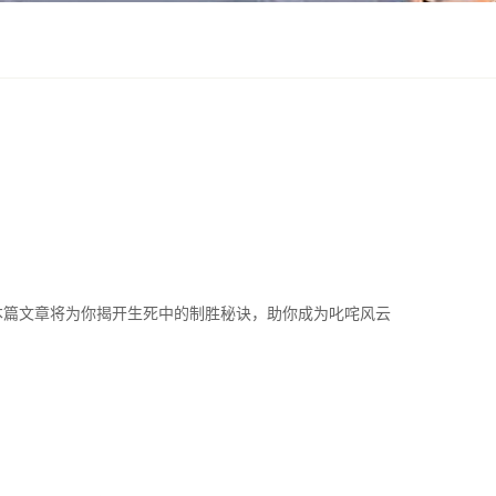
本篇文章将为你揭开生死中的制胜秘诀，助你成为叱咤风云