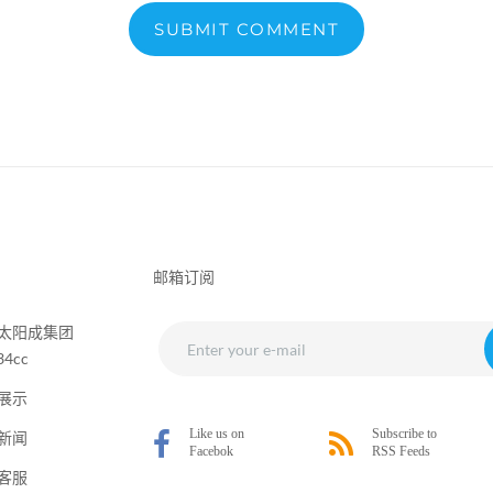
SUBMIT COMMENT
邮箱订阅
太阳成集团
34cc
展示
新闻
客服