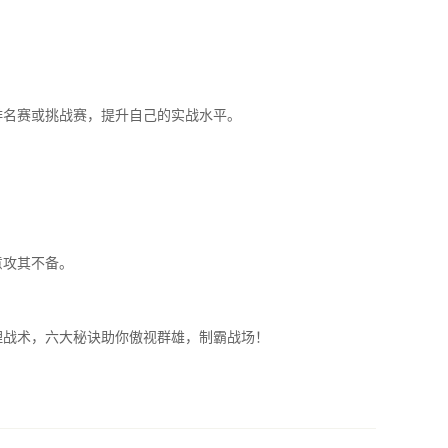
排名赛或挑战赛，提升自己的实战水平。
意攻其不备。
理战术，六大秘诀助你傲视群雄，制霸战场！