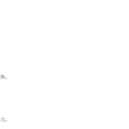
优势。
斗力。