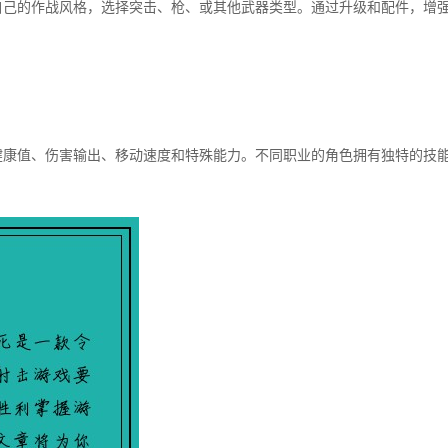
自己的作战风格，选择突击、枪、或其他武器类型。通过升级和配件，增
健康值、伤害输出、移动速度和特殊能力。不同职业的角色拥有独特的技