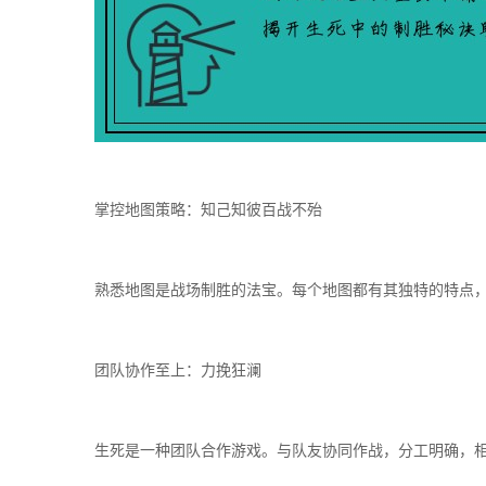
掌控地图策略：知己知彼百战不殆
熟悉地图是战场制胜的法宝。每个地图都有其独特的特点
团队协作至上：力挽狂澜
生死是一种团队合作游戏。与队友协同作战，分工明确，