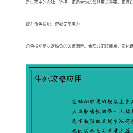
是生死中的命脉。选择一把适合你的武器至关重要。根据
提升角色技能：解锁无限潜力
角色技能是决定胜负的关键因素。合理分配技能点，强化