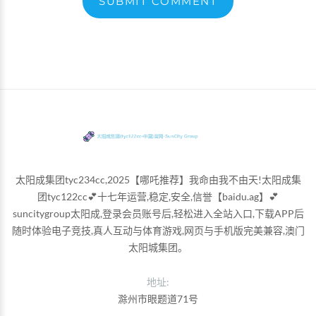
SUBMIT COMMENT
太阳成集团tyc234cc,2025【哪吒推荐】我命由我不由天!太阳成集
团tyc122cc💕十七年运营,稳定,安全,信誉【baidu.ag】💕
suncitygroup太阳成,登录会员账号后,轻松进入全站入口,下载APP后
随时体验电子竞技,真人互动与体育游戏,网页与手机版完美兼容,澳门
太阳城集团。
地址:
滁州市眼题道71号